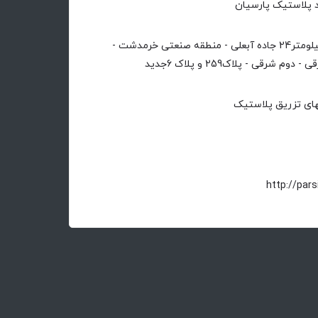
د پلاستیک پارسیان
آدرس : ایران - تهران - کیلومتر24 جاده آبعلی - منطقه صنعتی خرمدشت -
شرقی - پلاک259 و پلاک 6جدید
نهای تزریق پلاستیک