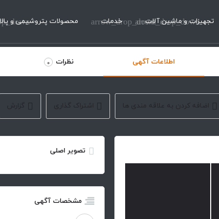
تجهیزات و ماشین آلات
arrow_drop_down
خدمات
arrow_drop_down
محصولات پتروشیمی و پالا
op_down
اطلاعات آگهی
نظرات
0
اضافه کردن به علاقه مندی ها
اشتراک گذاری
گزارش
تصویر اصلی
مشخصات آگهی