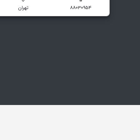
88030954
تهران