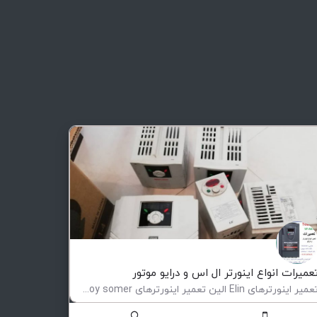
عمیرات انواع اینورتر ال اس و درایو موتور
تعمیر اینورترهای Elin الین تعمیر اینورترهای Leroy somer لوری سومر تعمیر اینورترهای Eurotherm یوروترم تعمیر…
عمیر و فروش اینورتر