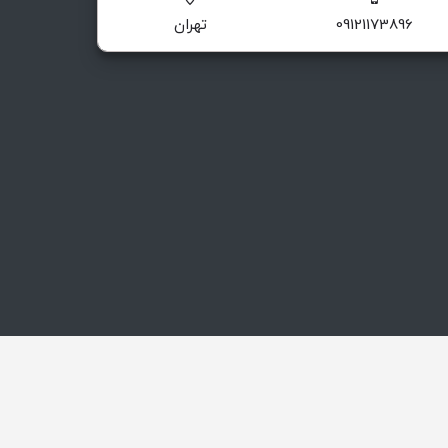
09121173896
تهران