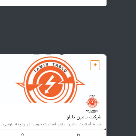
شرکت تامین تابلو
حوزه فعالیت تامین تابلو فعاليت خود را در زمينه طراحی و ساخت انواع تابلوهای فشار ضعيف و متوسط (فيكس و كشويی)…
ساخت تابلوهای برق صنعتی