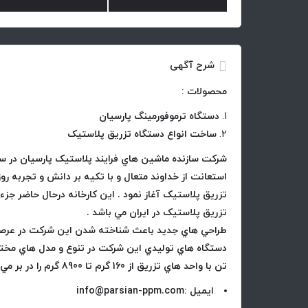
شرح آگهی
محصولات :
دستگاه ترموفورمینگ پارسیان
ساخت انواع دستگاه تزریق پلاستیک
استعانت از خداوند متعال و با تکيه بر دانش و تجربه ر
تزريق پلاستيک آغاز نمود . اين کارخانه درحال حاضر جزء
تزريق پلاستيک در ايران مي باشد .
طراحي هاي جديد باعث شناخته شدن اين شرکت در عر
تن با واحد هاي تزريق از 160 گرم تا 8900 گرم را در بر مي گيرد.
ایمیل :info@parsian-ppm.com