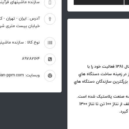
سازنده ماشینهای فرآین
خیابان بیست متری شرقی - دوم 
نوع کالا : سازنده ماشی
89782164
شرکت سازنده ماشين هاي فرايند پلاستيک پارسيان در سال 1381 فعاليت خود را با
وز در زمينه ساخت دستگاه هاي
وبسایت: http://parsian-ppm.com
 بزرگترين سازندگان دستگاه هاي
صه صنعت پلاستيک شده است.
دستگاه هاي توليدي اين شرکت در تنوع و مدل هاي مختلف از نتاژ 100 تن تا تناژ 1300