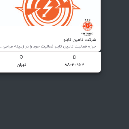
شرکت تامین تابلو
حوزه فعالیت تامین تابلو فعاليت خود را در زمينه طراحی و ساخت انواع تابلوهای فشار ضعيف و متوسط (فيكس و كشويی)…
ساخت تابلوهای برق صنعتی
88030954
تهران