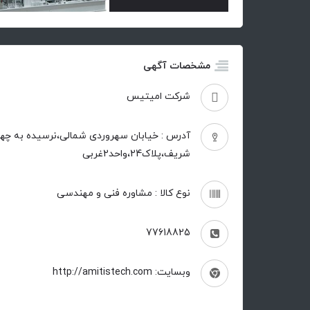
مشخصات آگهی
شرکت امیتیس
آدرس : خیابان سهروردی شمالی،نرسیده به چهار
شریف،پلاک24،واحد2غربی
نوع کالا : مشاوره فنی و مهندسی
77618825
وبسایت: http://amitistech.com