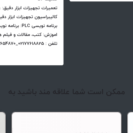
تعمیرات تجهیزات ابزار دقیق: 
کالیبراسیون تجهیزات ابزار دقی
برنامه نویسی PLC: برنامه نویسی و مانیتورینگ انواع پروژه های PLC
اموزش: کتب، مقالات و فیلم 
تلفن : 02177618825_02177654870_02177654805
ممکن است شما علاقه مند باشید به