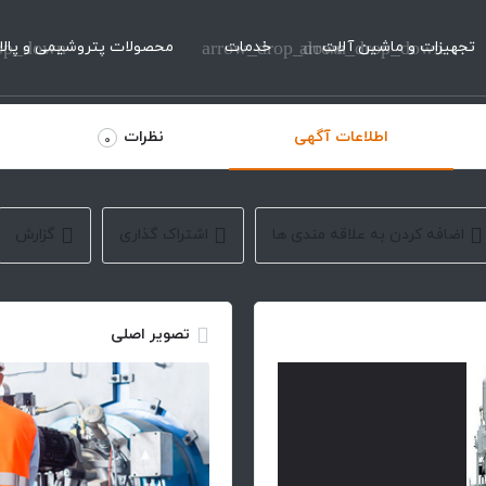
تجهیزات و ماشین آلات
arrow_drop_down
خدمات
arrow_drop_down
محصولات پتروشیمی و پالا
op_down
اطلاعات آگهی
نظرات
0
اضافه کردن به علاقه مندی ها
اشتراک گذاری
گزارش
تصویر اصلی