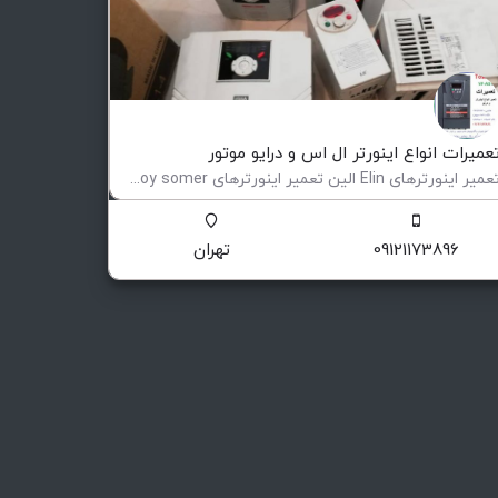
عمیرات انواع اینورتر ال اس و درایو موتور
تعمیر اینورترهای Elin الین تعمیر اینورترهای Leroy somer لوری سومر تعمیر اینورترهای Eurotherm یوروترم تعمیر…
عمیر و فروش اینورتر
09121173896
تهران