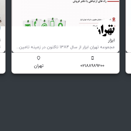
ابزار
ت
مجموعه تهران ابزار از سال 1384 تاکنون در زمینه تامین تمامی تجهیزات مورد نیاز صنایع پیشران ، کارگاه ها…
وارداتی ،‌داخلی و ............
ت
02188989200
تهران