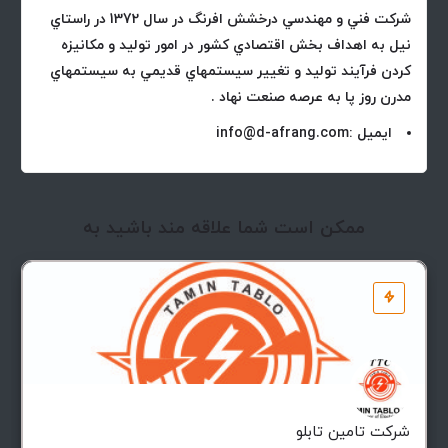
شرکت فني و مهندسي درخشش افرنگ در سال 1372 در راستاي
نيل به اهداف بخش اقتصادي كشور در امور توليد و مكانيزه
كردن فرآيند توليد و تغيير سيستمهاي قديمي به سيستمهاي
مدرن روز پا به عرصه صنعت نهاد .
ایمیل :info@d-afrang.com
ممکن است شما علاقه مند باشید به
شرکت تامین تابلو