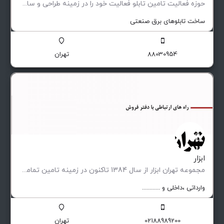
حوزه فعالیت تامین تابلو فعاليت خود را در زمينه طراحی و ساخت انواع تابلوهای فشار ضعيف و متوسط (فيكس و كشويی)…
ساخت تابلوهای برق صنعتی
88030954
تهران
ابزار
مجموعه تهران ابزار از سال 1384 تاکنون در زمینه تامین تمامی تجهیزات مورد نیاز صنایع پیشران ، کارگاه ها…
وارداتی ،‌داخلی و ............
02188989200
تهران