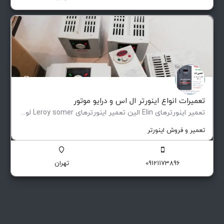
تعمیرات انواع اینورتر ال اس و درایو موتور
تعمیر اینورترهای Elin الین تعمیر اینورترهای Leroy somer لوری سومر تعمیر اینورترهای Eurotherm یوروترم تعمیر…
تعمیر و فروش اینورتر
09121173896
تهران