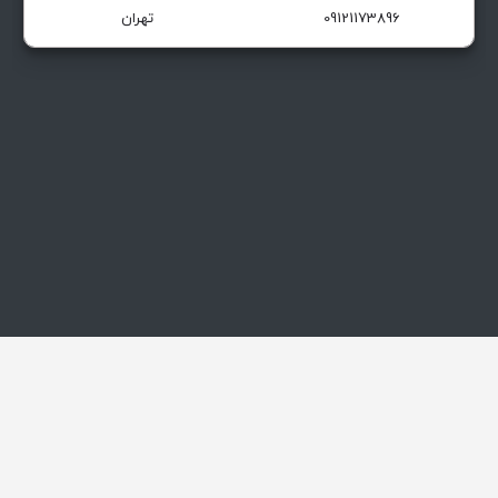
09121173896
تهران