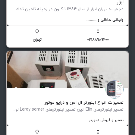
ابزار
مجموعه تهران ابزار از سال 1384 تاکنون در زمینه تامین تمامی تجهیزات مورد نیاز صنایع پیشران ، کارگاه ها…
وارداتی ،‌داخلی و ............
02188989200
تهران
تعمیرات انواع اینورتر ال اس و درایو موتور
تعمیر اینورترهای Elin الین تعمیر اینورترهای Leroy somer لوری سومر تعمیر اینورترهای Eurotherm یوروترم تعمیر…
تعمیر و فروش اینورتر