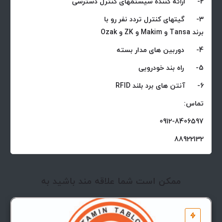
2- ارائه کننده سیستمهای کنترل دسترسی
3- گیتهای کنترل تردد نفر رو با
برند Tansa و Makim و ZK و Ozak
4- دوربین های مدار بسته
5- راه بند خودرویی
6- آنتن های برد بلند RFID
تماس:
0912-8406597
88922132
ممکن است شما علاقه مند باشید به