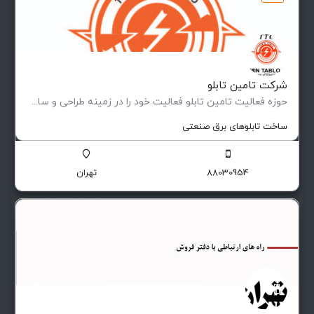
شرکت تامین تابلو
حوزه فعالیت تامین تابلو فعاليت خود را در زمينه طراحی و ساخت انواع تابلوهای فشار ضعيف و متوسط (فيكس و كشويی)…
ساخت تابلوهای برق صنعتی
88030954
تهران