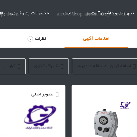
تجهیزات و ماشین آلات
arrow_drop_down
خدمات
arrow_drop_down
محصولات پتروشیمی و پالا
op_down
اطلاعات آگهی
نظرات
0
اضافه کردن به علاقه مندی ها
اشتراک گذاری
گزارش
تصویر اصلی