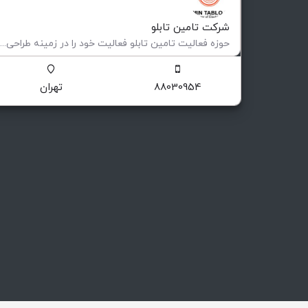
شرکت تامین تابلو
حوزه فعالیت تامین تابلو فعاليت خود را در زمينه طراحی و ساخت انواع تابلوهای فشار ضعيف و متوسط (فيكس و كشويی)…
ساخت تابلوهای برق صنعتی
88030954
تهران