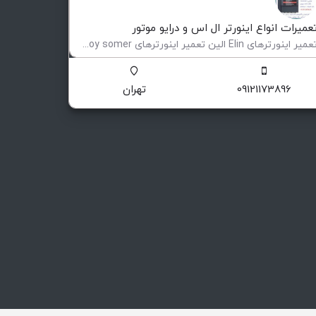
عمیرات انواع اینورتر ال اس و درایو موتور
تعمیر اینورترهای Elin الین تعمیر اینورترهای Leroy somer لوری سومر تعمیر اینورترهای Eurotherm یوروترم تعمیر…
عمیر و فروش اینورتر
09121173896
تهران