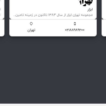
ابزار
ت
مجموعه تهران ابزار از سال 1384 تاکنون در زمینه تامین تمامی تجهیزات مورد نیاز صنایع پیشران ، کارگاه ها…
وارداتی ،‌داخلی و ............
ت
02188989200
تهران