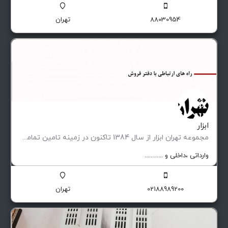
88030954
تهران
ابزار
مجموعه تهران ابزار از سال 1384 تاکنون در زمینه تامین تمامی تجهیزات مورد نیاز صنایع پیشران ، کارگاه ها…
وارداتی ،‌داخلی و ............
02188989200
تهران