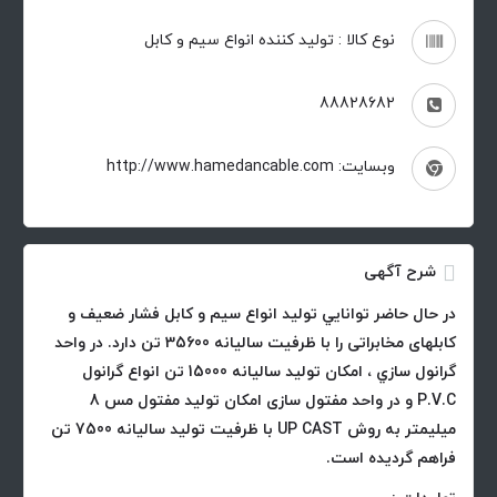
نوع کالا : تولید کننده انواع سیم و کابل
88828682
وبسایت: http://www.hamedancable.com
شرح آگهی
در حال حاضر توانايي توليد انواع سيم و كابل فشار ضعیف و
کابلهای مخابراتی را با ظرفیت ساليانه 35600 تن دارد. در واحد
گرانول سازي ، امكان توليد ساليانه 15000 تن انواع گرانول
P.V.C و در واحد مفتول سازی امکان توليد مفتول مس 8
ميليمتر به روش UP CAST با ظرفیت تولید سالیانه 7500 تن
فراهم گرديده است.