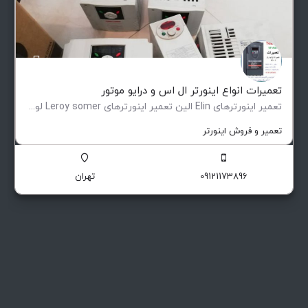
تعمیرات انواع اینورتر ال اس و درایو موتور
تعمیر اینورترهای Elin الین تعمیر اینورترهای Leroy somer لوری سومر تعمیر اینورترهای Eurotherm یوروترم تعمیر…
تعمیر و فروش اینورتر
09121173896
تهران