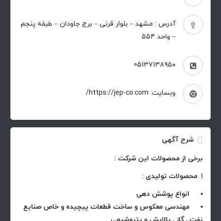
آدرس : مشهد – بلوار قرنی – برج جاودان – طبقه پنجم
– واحد ۵۵۴
051۳۷۱۳۸۹۵۰
وبسایت: https://jep-co.com/
شرح آگهی
برخی از محصولات این شرکت :
محصولات تولیدی :
انواع پوشش دهی
مهندسی معکوس و ساخت قطعات پیچیده و خاص صنایع
نفت , گاز , پالایش و پتروشیمی