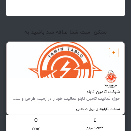
ممکن است شما علاقه مند باشید به
شرکت تامین تابلو
حوزه فعالیت تامین تابلو فعاليت خود را در زمينه طراحی و ساخت انواع تابلوهای فشار ضعيف و متوسط (فيكس و كشويی)…
ساخت تابلوهای برق صنعتی
88030954
تهران