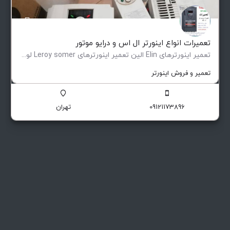
تعمیرات انواع اینورتر ال اس و درایو موتور
تعمیر اینورترهای Elin الین تعمیر اینورترهای Leroy somer لوری سومر تعمیر اینورترهای Eurotherm یوروترم تعمیر…
تعمیر و فروش اینورتر
09121173896
تهران