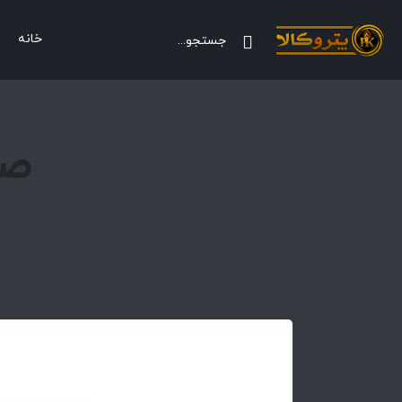
خانه
صن