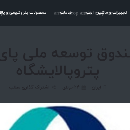
تجهیزات و ماشین آلات
arrow_drop_down
خدمات
arrow_drop_down
محصولات پتروشیمی و پالا
op_down
دوق توسعه ملی پای 
پتروپالایشگاه
ایران
24
جولای
اشتراک گذاری مطلب